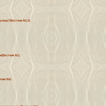
лице?(Вестник N2,3)
и(Вестник N1)
тник N4)