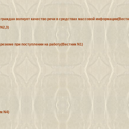
у граждан волнует качество речи в средствах массовой информации(Вестн
N2,3)
ь резюме при поступлении на работу(Вестник N1)
к N4)