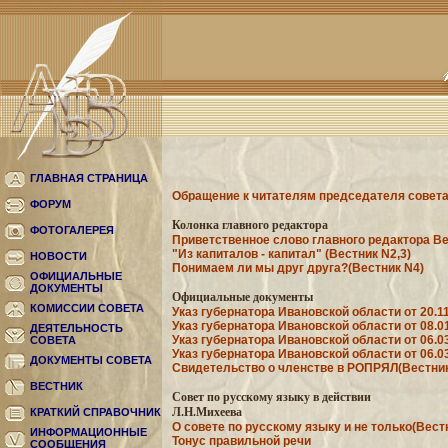
ГЛАВНАЯ СТРАНИЦА
Обращение к читателям председателя совета
ФОРУМ
Колонка главного редактора
ФОТОГАЛЕРЕЯ
Приветственное слово главного редактора Ве
"Из капиталов - капитал" (Вестник N2,3)
НОВОСТИ
Понимаем ли мы друг друга?(Вестник N4)
ОФИЦИАЛЬНЫЕ
ДОКУМЕНТЫ
Официальные документы
КОМИССИИ СОВЕТА
Указ губернатора Ивановской области от 20.
Указ губернатора Ивановской области от 08.
ДЕЯТЕЛЬНОСТЬ
Указ губернатора Ивановской области от 06.0
СОВЕТА
Указ губернатора Ивановской области от 06.
ДОКУМЕНТЫ СОВЕТА
Свидетельство о членстве в РОПРЯЛ(Вестник
ВЕСТНИК
Совет по русскому языку в действии
Л.Н.Михеева
КРАТКИЙ СПРАВОЧНИК
О совете по русскому языку и не только(Вест
ИНФОРМАЦИОННЫЕ
Тонус правильной речи
СООБЩЕНИЯ