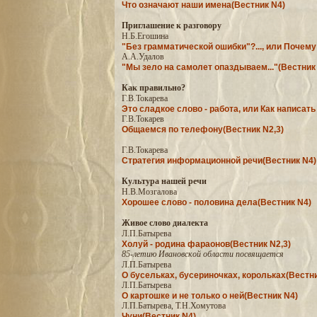
Что означают наши имена(Вестник N4)
Приглашение к разговору
Н.Б.Егошина
"Без грамматической ошибки"?..., или Почем
А.А.Удалов
"Мы зело на самолет опаздываем..."(Вестник 
Как правильно?
Г.В.Токарева
Это сладкое слово - работа, или Как написат
Г.В.Токарев
Общаемся по телефону(Вестник N2,3)
Г.В.Токарева
Стратегия информационной речи(Вестник N4)
Культура нашей речи
Н.В.Мозгалова
Хорошее слово - половина дела(Вестник N4)
Живое слово диалекта
Л.П.Батырева
Холуй - родина фараонов(Вестник N2,3)
85-летию Ивановской области посвящается
Л.П.Батырева
О бусельках, бусериночках, корольках(Вестни
Л.П.Батырева
О картошке и не только о ней(Вестник N4)
Л.П.Батырева, Т.Н.Хомутова
Чуни(Вестник N4)