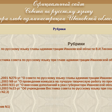
Рубрики
Рубрики
 по русскому языку главы администрации Ивановской области В.И.Тихоно
стника совета по русскому языку при главе администрации Ивановской о
11.2001 N270-уг "О совете по русскому языку главы администрации Иванов
01.2003 N8-уг "О проведении конкурса на лучшую творческую работу по пр
3.2003 N31-уг "О внесении дополнений в указ губернатора Ивановсеой обла
03.2003 №33-уг "Об учреждении Вестника совета по русскому языку при г
 N2,3)
ник N1)