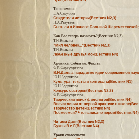
Топонимика
Е.А.Сакулина
Свидетели истории(Вестник N2,3)
П.А.Разуваев
Быть ли в Иванове Большой Шереметевской у
Как Вас теперь называть?(Вестник N2,3)
Т.Н.Волкова
"Мил человек..."(Вестник N2,3)
Т.Н.Волкова
Любезные друзья мои(Вестник N4)
Хроника. События. Факты.
Ф.В.Фархутдинова
В.И.Даль а парадигме идей современной наук
Ю.Н.Здорикова
Культура: тексты и контексты(Вестник N1)
Ю.Н.Здорикова
Конкурс ораторов(Вестник N2,3)
Ф.В.Фархутдинова
Творческий поиск филологов(Вестник N4)
Впечатления от первой практики в школе(Вес
Творчество детей(Вестник N4)
Посмеемся? Что написано пером(Вестник N4)
Читаем Даля(Вестник N2,3)
Буквы В и Г(Вестник N4)
Уроки словесности