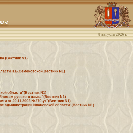
8 августа 2026 г.
ва (Вестник N1)
бласти Н.Б.Семеновской(Вестник N1)
ской области"(Вестник N1)
облемам русского языка"(Вестник N1)
сти от 20.11.2003 №270-уг"(Вестник N1)
лаве администрации Ивановской области"(Вестник N1)