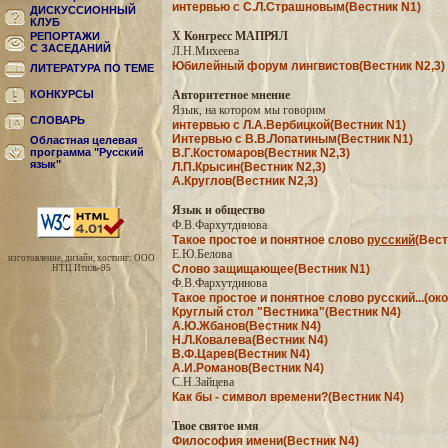
интервью с С.Л.Страшновым(Вестник N1)
ДИСКУССИОННЫЙ
КЛУБ
X Конгресс МАПРЯЛ
РЕПОРТАЖИ
С ЗАСЕДАНИЙ
Л.Н.Михеева
Юбилейный форум лингвистов(Вестник N2,3)
ЛИТЕРАТУРА ПО ТЕМЕ
КОНКУРСЫ
Авторитетное мнение
Язык, на котором мы говорим
СЛОВАРЬ
интервью с Л.А.Вербицкой(Вестник N1)
Интервью с В.В.Лопатиным(Вестник N1)
Областная целевая
программа "Русский
В.Г.Костомаров(Вестник N2,3)
язык"
Л.П.Крысин(Вестник N2,3)
А.Круглов(Вестник N2,3)
Язык и общество
Ф.В.Фархутдинова
Такое простое и понятное слово
русский
(Вест
Е.Ю.Белова
изготовление, дизайн, хостинг: ООО
Слово защищающее(Вестник N1)
НТЦ Итиль-95
Ф.В.Фархутдинова
Такое простое и понятное слово русский...(ок
Круглый стол "Вестника"(Вестник N4)
А.Ю.Жбанов(Вестник N4)
Н.Л.Ковалева(Вестник N4)
В.Ф.Царев(Вестник N4)
А.И.Романов(Вестник N4)
С.Н.Зайцева
Как бы - символ времени?(Вестник N4)
Твое святое имя
Философия имени(Вестник N4)