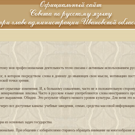
оэтому моя профессиональная деятельность тесно связана с активным использованием рус
ог, в котором посредством слова я доношу до ивановцев свои мысли, мотивацию пост
еской точки зрения.
вает серьезные изменения. И, к большому сожалению, часто не в положительную сторон
я ненормативная лексика. Часто в русском языке употребляются слова иностранного пр
е» выражения. Обидно. Это результат общего низкого уровня культуры. Для меня это н
ерез все доступные каналы: учебные заведения, семью, средства массовой информации
дна из основных задач государства.
ционально. При общении с избирателями стараюсь обращать внимание на многообразие и