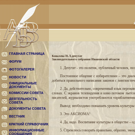
ГЛАВНАЯ СТРАНИЦА
Ковалева Н.Л.депутат
Законодательного собрания Ивановской области
ФОРУМ
1. Депутат - это политик, публичный человек, п
ФОТОГАЛЕРЕЯ
Постоянное общение с избирателями – это диал
НОВОСТИ
добиться правильного написания законов с лингвистич
ОФИЦИАЛЬНЫЕ
ДОКУМЕНТЫ
2. Да, действительно, современный язык пережи
КОМИССИИ СОВЕТА
словах. С экранов телевидения и кино потоком льетс
писателей, журналистов употребляются «приблатненны
ДЕЯТЕЛЬНОСТЬ
СОВЕТА
Вывод: необходимо повышать уровень культуры ч
ДОКУМЕНТЫ СОВЕТА
3. Это АКСИОМА!
ВЕСТНИК
4. Да, надо. Воспитание культуры в обществе – о
КРАТКИЙ СПРАВОЧНИК
5. Стремлюсь говорить правильно, образно, эмо
ИНФОРМАЦИОННЫЕ
СООБЩЕНИЯ