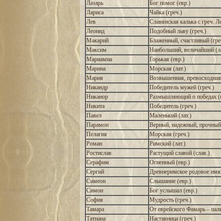
Лазарь
Бог помог (евр.)
Лариса
Чайка (греч.)
Лев
Славянская калька с греч. Л
Леонид
Подобный льву (греч.)
Макарий
Блаженный, счастливый (гре
Максим
Наибольший, величайший (ла
Мариамна
Горькая (евр.)
Марина
Морская (лат.)
Мария
Возвышенная, превосходная 
Никандр
Победитель мужей (греч.)
Никанор
Размышляющий о победах (г
Никита
Победитель (греч.)
Павел
Маленький (лат.)
Парамон
Верный, надежный, прочный 
Пелагия
Морская (греч.)
Роман
Римский (лат.)
Ростислав
Растущий славой (слав.)
Серафим
Огненный (евр.)
Сергий
Древнеримское родовое имя,
Симеон
Слышание (евр.)
Симон
Бог услышал (евр.)
София
Мудрость (греч.)
Тамара
От еврейского Фамарь – паль
Татиана
Наставница (греч.)