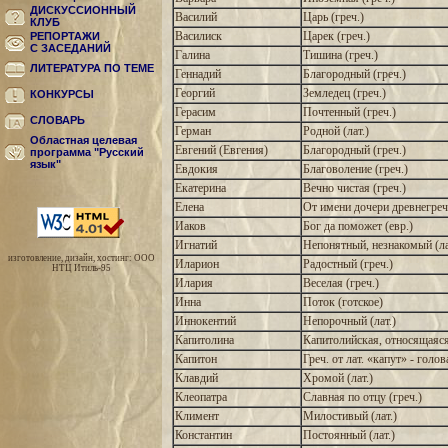
ДИСКУССИОННЫЙ
Василий
Царь (греч.)
КЛУБ
Василиск
Царек (греч.)
РЕПОРТАЖИ
С ЗАСЕДАНИЙ
Галина
Тишина (греч.)
ЛИТЕРАТУРА ПО ТЕМЕ
Геннадий
Благородный (греч.)
Георгий
Земледец (греч.)
КОНКУРСЫ
Герасим
Почтенный (греч.)
СЛОВАРЬ
Герман
Родной (лат.)
Областная целевая
Евгений (Евгения)
Благородный (греч.)
программа "Русский
язык"
Евдокия
Благоволение (греч.)
Екатерина
Вечно чистая (греч.)
Елена
От имени дочери древнегрече
Иаков
Бог да поможет (евр.)
Игнатий
Непонятный, незнакомый (ла
изготовление, дизайн, хостинг: ООО
Иларион
Радостный (греч.)
НТЦ Итиль-95
Илария
Веселая (греч.)
Инна
Поток (готское)
Иннокентий
Непорочный (лат.)
Капитолина
Капитолийская, относящаяся
Капитон
Греч. от лат. «капут» - голов
Клавдий
Хромой (лат.)
Клеопатра
Славная по отцу (греч.)
Климент
Милостивый (лат.)
Константин
Постоянный (лат.)