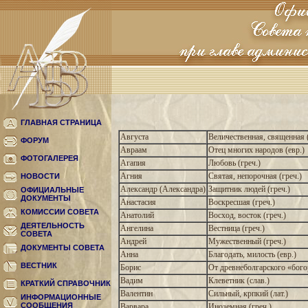
ГЛАВНАЯ СТРАНИЦА
Августа
Величественная, священная (
ФОРУМ
Авраам
Отец многих народов (евр.)
ФОТОГАЛЕРЕЯ
Агапия
Любовь (греч.)
Агния
Святая, непорочная (греч.)
НОВОСТИ
Александр (Александра)
Защитник людей (греч.)
ОФИЦИАЛЬНЫЕ
ДОКУМЕНТЫ
Анастасия
Воскресшая (греч.)
КОМИССИИ СОВЕТА
Анатолий
Восход, восток (греч.)
ДЕЯТЕЛЬНОСТЬ
Ангелина
Вестница (греч.)
СОВЕТА
Андрей
Мужественный (греч.)
ДОКУМЕНТЫ СОВЕТА
Анна
Благодать, милость (евр.)
ВЕСТНИК
Борис
От древнеболгарского «богор
Вадим
Клеветник (слав.)
КРАТКИЙ СПРАВОЧНИК
Валентин
Сильный, крпкий (лат.)
ИНФОРМАЦИОННЫЕ
СООБЩЕНИЯ
Варвара
Иноземная (греч.)