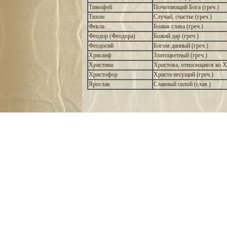
Тимофей
Почитающий Бога (греч.)
Тихон
Случай, счастье (греч.)
Фекла
Божья слава (греч.)
Феодор (Феодора)
Божий дар (греч.)
Феодосий
Богом данный (греч.)
Хрисанф
Златоцветный (греч.)
Христина
Христова, относящаяся ко Хр
Христофор
Христа несущий (греч.)
Ярослав
Славный силой (слав.)