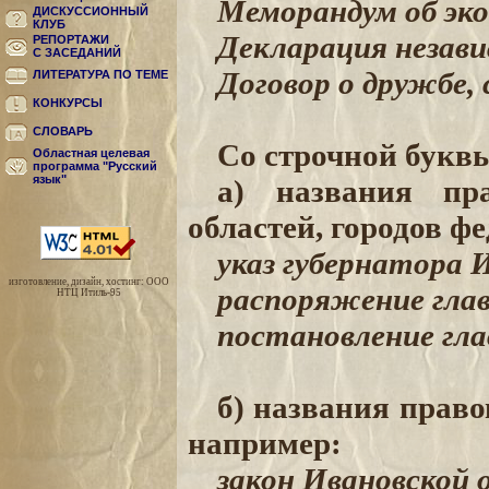
Меморандум об эк
ДИСКУССИОННЫЙ
КЛУБ
Декларация незав
РЕПОРТАЖИ
С ЗАСЕДАНИЙ
Договор о дружбе,
ЛИТЕРАТУРА ПО ТЕМЕ
КОНКУРСЫ
СЛОВАРЬ
Со строчной букв
Областная целевая
программа "Русский
язык"
а) названия пр
областей, городов фе
указ губернатора 
изготовление, дизайн, хостинг: ООО
распоряжение гла
НТЦ Итиль-95
постановление гла
б) названия право
например:
закон Ивановской 