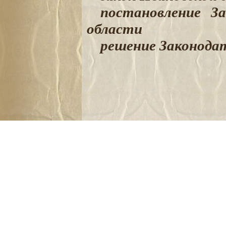
постановление За
области
решение Законодат